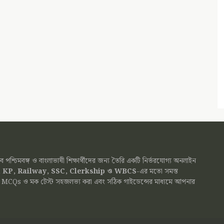
পশ্চিমবঙ্গ ও বাংলাভাষী শিক্ষার্থীদের জন্য তৈরি একটি নির্ভরযোগ্য অনলাইন
 KP, Railway, SSC, Clerkship ও WBCS
-এর মতো সমস্ত
রিয়াল, MCQs ও মক টেস্ট সহজলভ্য করা এবং সঠিক গাইডেন্সের মাধ্যমে আপনার