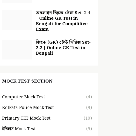
অনলাইন জিকে টেস্ট Set-2.4
| Online GK Test in
Bengali for Compititive
Exam
জিকে (GK) টেস্ট সিরিজ Set-
2.2 | Online GK Test in
Bengali
MOCK TEST SECTION
Computer Mock Test
(4)
Kolkata Police Mock Test
(9)
Primary TET Mock Test
(10)
ইতিহাস Mock Test
(9)