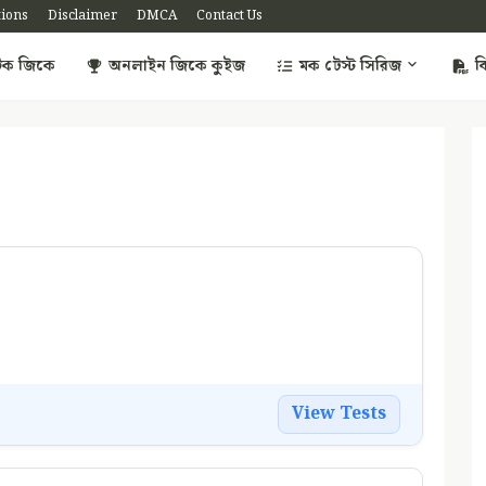
tions
Disclaimer
DMCA
Contact Us
াটিক জিকে
অনলাইন জিকে কুইজ
মক টেস্ট সিরিজ
ব
View Tests